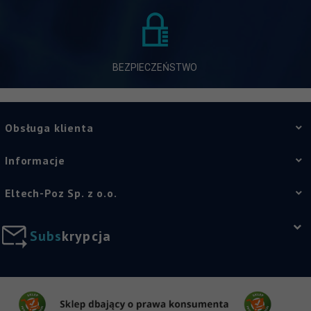
BEZPIECZEŃSTWO
Obsługa klienta
Informacje
Eltech-Poz Sp. z o.o.
S
u
b
s
k
r
y
p
c
j
a
sklep@eltech-poznan.pl