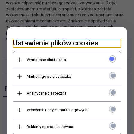
wysoka odporność na różnego rodzaju zarysowania. Dzięki
zastosowanemu materiału duroplast, z którego została
wykonana jest skutecznie chroniona przed zadrapaniami oraz
uszkodzeniami mechanicznymi. Znakomicie sprawdza się
zarówno w budownictwie wielomieszkaniowym, domach
jednorodzinnych czy w budynkach komercyjnych, podkreślając
charakter każdego pomieszczenia.
Ustawienia plików cookies
DANE TECHNICZNE
Wymagane ciasteczka
OPINIE KLIENTÓW
Marketingowe ciasteczka
Polecamy
Analityczne ciasteczka
Wysyłanie danych marketingowych
BERKER KW. EL CENTRAL GN.POJ.
BIAŁY B3963808999
Reklamy spersonalizowane
8,
78
PLN