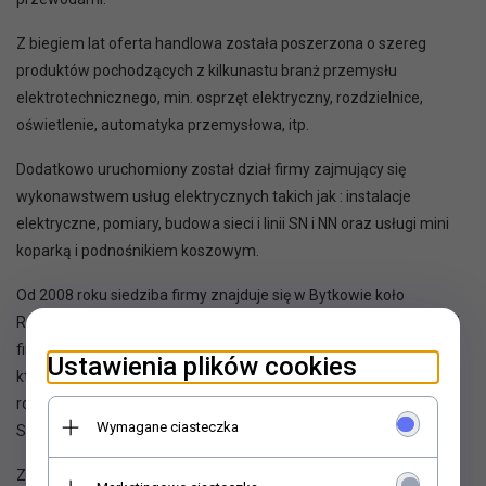
Z biegiem lat oferta handlowa została poszerzona o szereg
produktów pochodzących z kilkunastu branż przemysłu
elektrotechnicznego, min. osprzęt elektryczny, rozdzielnice,
oświetlenie, automatyka przemysłowa, itp.
Dodatkowo uruchomiony został dział firmy zajmujący się
wykonawstwem usług elektrycznych takich jak : instalacje
elektryczne, pomiary, budowa sieci i linii SN i NN oraz usługi mini
koparką i podnośnikiem koszowym.
Od 2008 roku siedziba firmy znajduje się w Bytkowie koło
Rokietnicy . W tym samym roku w celu poprawy konkurencyjności
firma przystąpiła do grupy zakupowej „El-Sigma” w Katowicach,
Ustawienia plików cookies
której członkiem jest do dnia dzisiejszego. W wyniku dalszego
rozwoju firmy 2010 roku uruchomiony został oddział w
Wymagane ciasteczka
Szamotułach przy ul. Sportowej 87.
Zarówno w Bytkowie jak i w Szamotułach, posiadamy dogodny