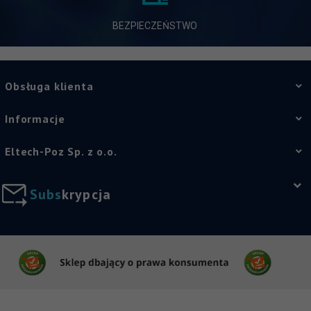
BEZPIECZEŃSTWO
Obsługa klienta
Informacje
Eltech-Poz Sp. z o.o.
S
u
b
s
k
r
y
p
c
j
a
sklep@eltech-poznan.pl