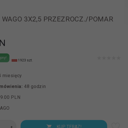
 WAGO 3X2,5 PRZEZROCZ./POMAR
N
pny!
1923 szt.
4 miesięcy
amówienia:
48 godzin
19.00 PLN
AGO
KUP TERAZ!