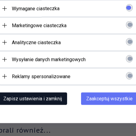
Wymagane ciasteczka
ZKA WAGO 5X2,5
ZŁĄCZKA WAGO 2X2,5
ZROCZ./ŻÓŁTA 2273-
PRZEZROCZ./POMAR 2
202
Marketingowe ciasteczka
1,
59
PLN
1,
11
PLN
Analityczne ciasteczka
Wysyłanie danych marketingowych
Reklamy spersonalizowane
Zapisz ustawienia i zamknij
Zaakceptuj wszystkie
brali również...