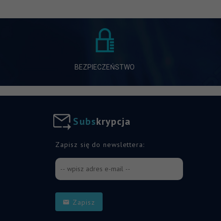
BEZPIECZEŃSTWO
S
u
b
s
k
r
y
p
c
j
a
Zapisz się do newslettera:
Zapisz