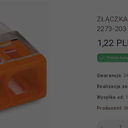
ZŁĄCZKA
2273-203
1,
22
PL
Produkt dostę
Gwarancja:
2
Realizacja z
Wysyłka od:
Producent:
W