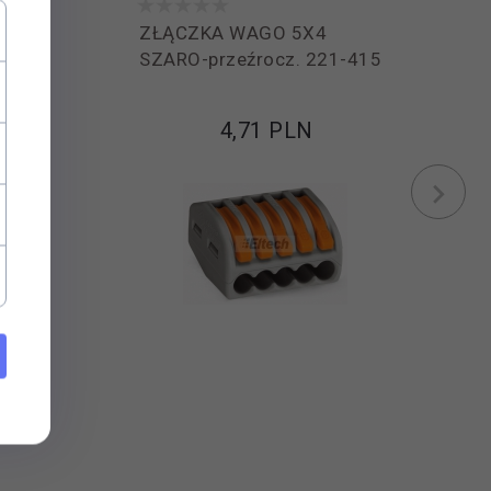
ZŁĄCZKA WAGO 5X4
273-
SZARO-przeźrocz. 221-415
4,
71
PLN