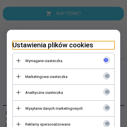
KUP TERAZ!
Ustawienia plików cookies
Zapytaj o produkt
Wymagane ciasteczka
Marketingowe ciasteczka
Analityczne ciasteczka
OPIS PRODUKTU
Wysyłanie danych marketingowych
Line Mini
to profil aluminiowy do taśm LED w kolorze czarnym z
czarnym kloszem. Idealnie eksponuje się z taśmą na czarnym
podkładzie. Profil ma długość 2m
Reklamy spersonalizowane