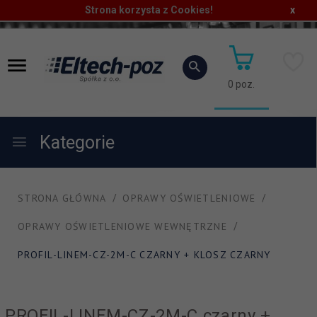
Strona korzysta z Cookies!
x
0
poz.
Kategorie
STRONA GŁÓWNA
OPRAWY OŚWIETLENIOWE
OPRAWY OŚWIETLENIOWE WEWNĘTRZNE
PROFIL-LINEM-CZ-2M-C CZARNY + KLOSZ CZARNY
PROFIL-LINEM-CZ-2M-C czarny +