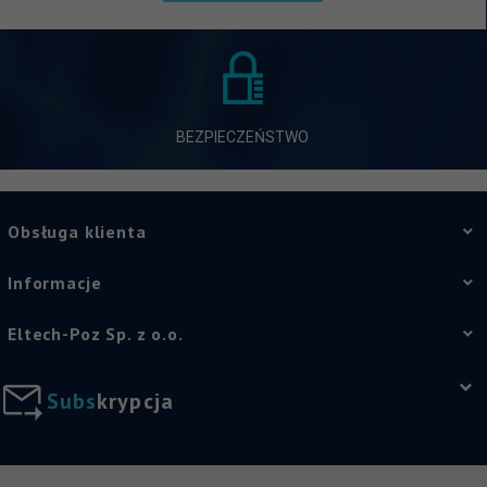
BEZPIECZEŃSTWO
Obsługa klienta
Informacje
Eltech-Poz Sp. z o.o.
S
u
b
s
k
r
y
p
c
j
a
sklep@eltech-poznan.pl