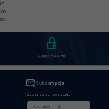
LT
AGO
AMEL
BEZPIECZEŃSTWO
S
u
b
s
k
r
y
p
c
j
a
Zapisz się do newslettera: