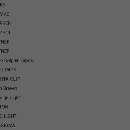
KS
EMKO
RKER
ZPOL
TNER
TNER
ue Dolphin Tapes
LLPACK
NTA-CLIP
n Braven
sign Light
TON
O LIGHT
-SIGMA