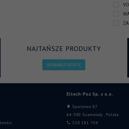
VO
W
Z
NAJTAŃSZE PRODUKTY
SPRAWDŹ OFERTĘ
Eltech-Poz Sp. z o.o.
Sportowa 87
64-500
Szamotuły
,
Polska
tności
510 181 704