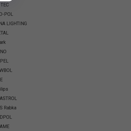
-TEC
D-POL
NA LIGHTING
TAL
ark
RNO
PEL
AWBOL
E
ilips
ASTROL
S Rabka
ADPOL
CAME