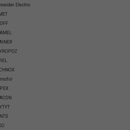
hneider Electric
MET
OFF
PAMEL
AINER
YROPOZ
REL
CHNOX
rmofol
PEX
ACON
YTYT
NTS
KO