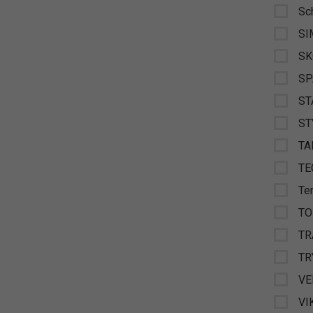
Sc
SI
SK
S
ST
ST
TA
TE
Te
TO
TR
TR
VE
VI