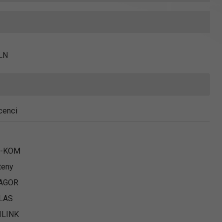
LN
cenci
N-KOM
teny
AGOR
LAS
ILINK