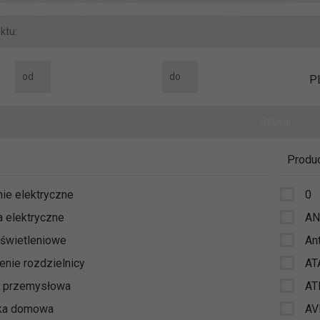
P
Produ
nie elektryczne
0
a elektryczne
A
świetleniowe
An
nie rozdzielnicy
AT
a przemysłowa
AT
ika domowa
AV