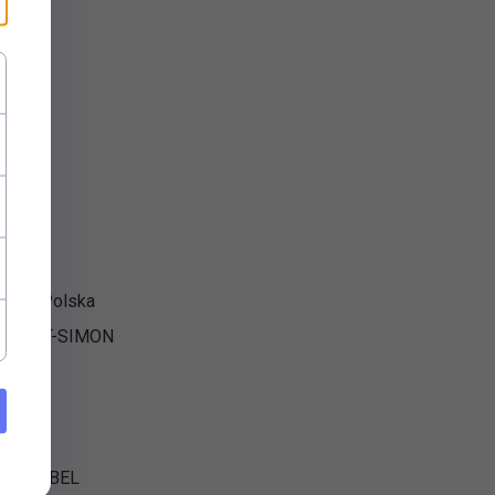
F
NDER
V
GER
LIOS
NLUX
RLIK
BI
elner Polska
NTAKT-SIMON
OPOS
BIAK
AMPEX
PP KABEL