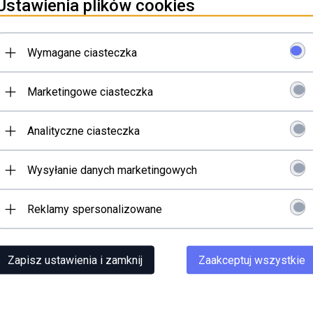
Ustawienia plików cookies
F&
FI
Wymagane ciasteczka
GT
HA
Marketingowe ciasteczka
HE
KA
Analityczne ciasteczka
KA
KO
Wysyłanie danych marketingowych
Ko
Reklamy spersonalizowane
KO
K
KU
Zapisz ustawienia i zamknij
Zaakceptuj wszystkie
L
LA