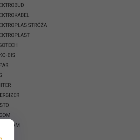
EKTROBUD
EKTROKABEL
EKTROPLAS STRÓŻA
EKTROPLAST
GOTECH
KO-BIS
PAR
S
ITER
ERGIZER
STO
RGOM
I-POLAM
trim