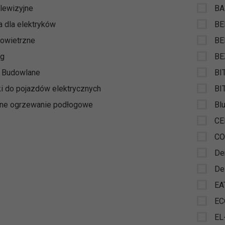
elewizyjne
BA
a dla elektryków
B
powietrzne
BE
ng
BE
y Budowlane
BI
i do pojazdów elektrycznych
BI
zne ogrzewanie podłogowe
Bl
CE
CO
De
De
EA
EC
EL