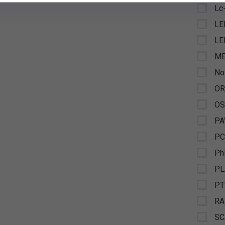
Lc
LE
LE
ME
No
O
OS
P
PC
Ph
PL
PT
R
S