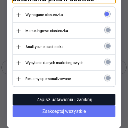
KARRE RAMKA 4-KROTNA 90960263
Wymagane ciasteczka
BIAŁA
Marketingowe ciasteczka
7,
56
PLN
Analityczne ciasteczka
Wysyłanie danych marketingowych
Reklamy spersonalizowane
Zapisz ustawienia i zamknij
KUP TERAZ!
Zaakceptuj wszystkie