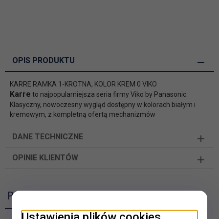
OPIS PRODUKTU
KARRE RAMKA 1-KROTNA, KOLOR KREM 0 VIKO
Karre
to najpopularniejsza seria firmy Viko by Panasonic.
Klasyczny, nowoczesny wygląd dostępny w kolorach białym i
kremowym, z kompletną ofertą mechanizmów
DANE TECHNICZNE
OPINIE KLIENTÓW
Polecamy
Ustawienia plików cookies